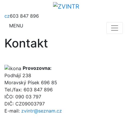
cz
603 847 896
MENU
Kontakt
Provozovna:
Podhájí 238
Moravský Písek 696 85
Tel./fax: 603 847 896
IČO: 090 03 797
DIČ: CZ09003797
E-mail:
zvintr@seznam.cz